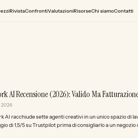
rezzi
Rivista
Confronti
Valutazioni
Risorse
Chi siamo
Contatti
rk AI Recensione (2026): Valido Ma Fatturazion
o 2026
 AI racchiude sette agenti creativi in un unico spazio di l
io di 1,5/5 su Trustpilot prima di consigliarlo a un negozio d