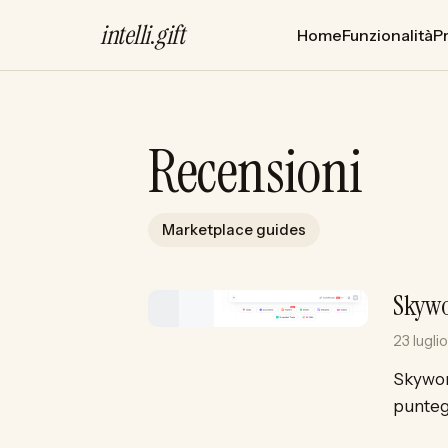
intelli
.
gift
Home
Funzionalità
P
Recensioni
Marketplace guides
Skywo
23 lugli
Skywork
puntegg