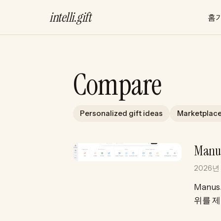
intelli
.
gift
홈
Compare
Personalized gift ideas
Marketplace
Man
2026년
Manu
위를 제