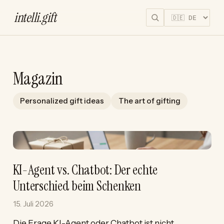
intelli
.
gift
Magazin
Personalized gift ideas
The art of gifting
KI-Agent vs. Chatbot: Der echte
Unterschied beim Schenken
15. Juli 2026
Die Frage KI-Agent oder Chatbot ist nicht