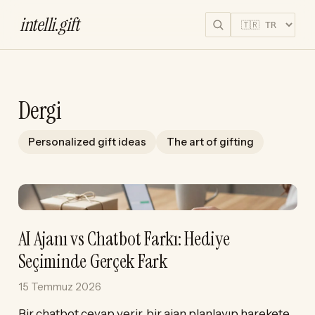
intelli
.
gift
Dergi
Personalized gift ideas
The art of gifting
AI Ajanı vs Chatbot Farkı: Hediye
Seçiminde Gerçek Fark
15 Temmuz 2026
Bir chatbot cevap verir, bir ajan planlayıp harekete