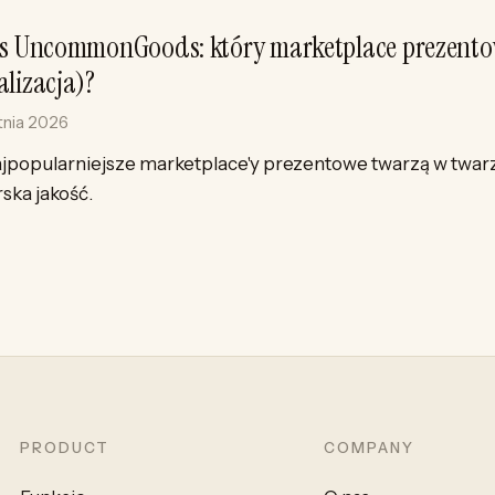
vs UncommonGoods: który marketplace prezent
alizacja)?
tnia 2026
jpopularniejsze marketplace'y prezentowe twarzą w twarz
ska jakość.
PRODUCT
COMPANY