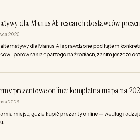
natywy dla Manus AI: research dostawców preze
rwca 2026
 alternatywy dla Manus AI sprawdzone pod kątem konkretn
ców i porównania opartego na źródłach, zanim jeszcze dot
ormy prezentowe online: kompletna mapa na 202
tnia 2026
omia miejsc, gdzie kupić prezenty online — według rodza
u.