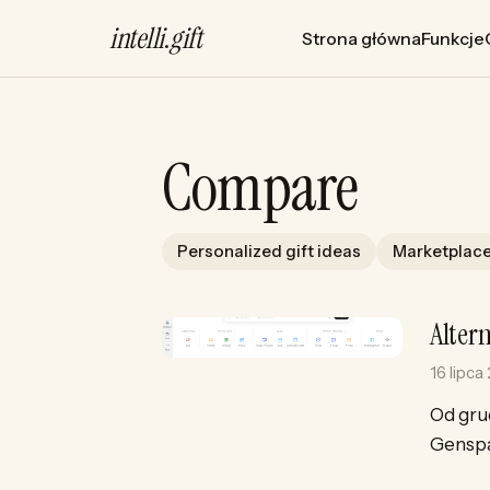
intelli
.
gift
Strona główna
Funkcje
Compare
Personalized gift ideas
Marketplace
Alter
16 lipca
Od gru
Genspa