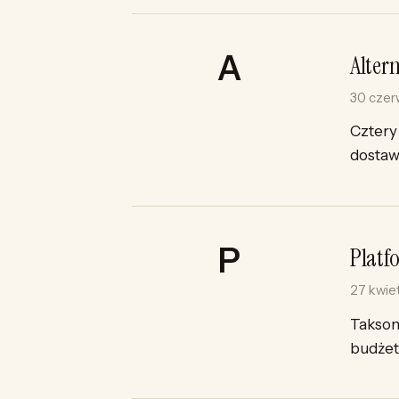
Alter
30 cze
Cztery
dostaw
Platf
27 kwie
Takson
budżet