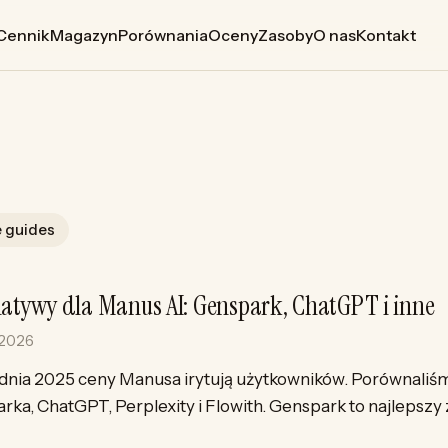
Cennik
Magazyn
Porównania
Oceny
Zasoby
O nas
Kontakt
 guides
natywy dla Manus AI: Genspark, ChatGPT i inne
 2026
dnia 2025 ceny Manusa irytują użytkowników. Porównaliśm
rka, ChatGPT, Perplexity i Flowith. Genspark to najlepszy