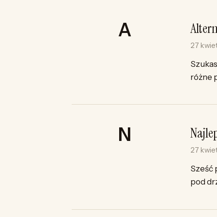
Alter
27 kwie
Szukas
różne p
Najle
27 kwie
Sześć 
pod drz