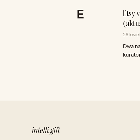
Etsy 
(aktu
26 kwie
Dwa na
kurator
intelli
.
gift