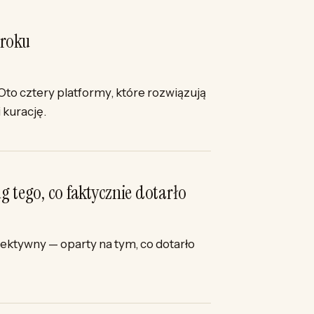
 roku
to cztery platformy, które rozwiązują
 kurację.
g tego, co faktycznie dotarło
iektywny — oparty na tym, co dotarło