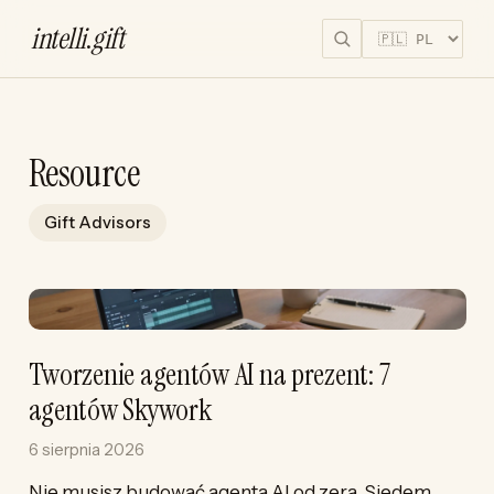
intelli
.
gift
Resource
Gift Advisors
Tworzenie agentów AI na prezent: 7
agentów Skywork
6 sierpnia 2026
Nie musisz budować agenta AI od zera. Siedem